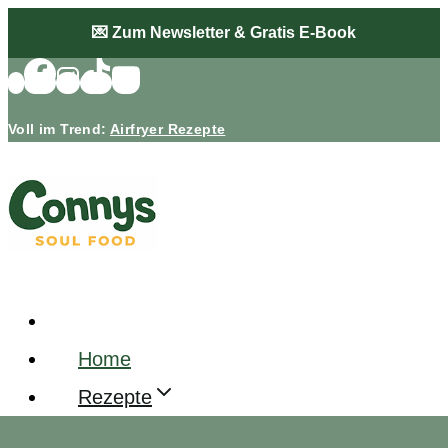
Zum
💌 Zum Newsletter & Gratis E-Book
Inhalt
springen
Voll im Trend:
Airfryer Rezepte
Home
Rezepte