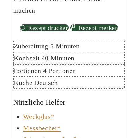
machen
Rezept drucken
Rezept merken
Minuten
Zubereitung
5
Minuten
Minuten
Kochzeit
40
Minuten
Portionen
4
Portionen
Küche
Deutsch
Nützliche Helfer
Weckglas*
Messbecher*