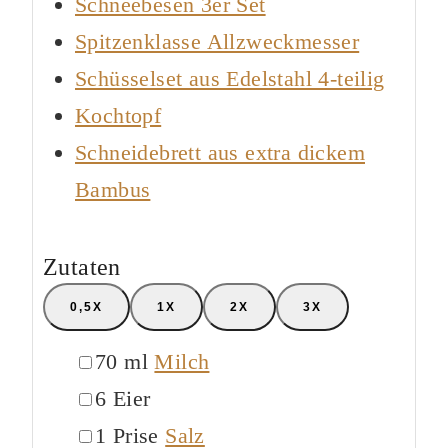
Schneebesen 3er Set
Spitzenklasse Allzweckmesser
Schüsselset aus Edelstahl 4-teilig
Kochtopf
Schneidebrett aus extra dickem
Bambus
Zutaten
0,5X
1X
2X
3X
▢
70
ml
Milch
▢
6
Eier
▢
1
Prise
Salz