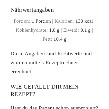
Nährwertangaben
Portion:
1
Portion
|
Kalorien:
138
kcal
|
Kohlenhydrate:
1.8
g
|
Eiweiß:
9.1
g
|
Fett:
10.4
g
Diese Angaben sind Richtwerte und
wurden mittels Rezeptrechner
errechnet.
WIE GEFÄLLT DIR MEIN
REZEPT?
Hast du das Rezept schon ausprobiert?