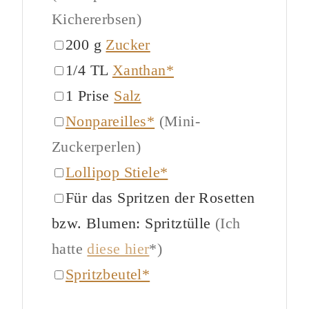
Kichererbsen)
▢
200
g
Zucker
▢
1/4
TL
Xanthan*
▢
1
Prise
Salz
▢
Nonpareilles*
(Mini-
Zuckerperlen)
▢
Lollipop Stiele*
▢
Für das Spritzen der Rosetten
bzw. Blumen: Spritztülle
(Ich
hatte
diese hier
*)
▢
Spritzbeutel*