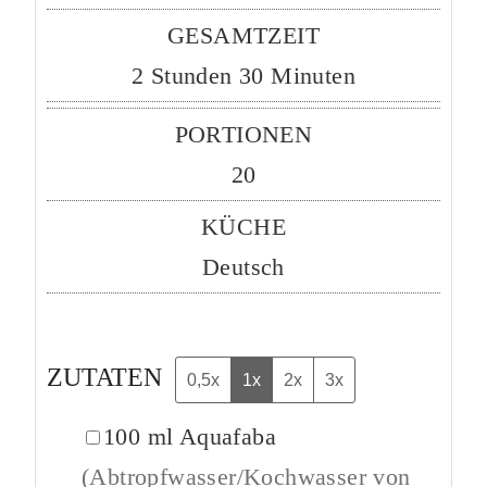
GESAMTZEIT
Stunden
Minuten
2
Stunden
30
Minuten
PORTIONEN
20
KÜCHE
Deutsch
ZUTATEN
0,5x
1x
2x
3x
▢
100
ml
Aquafaba
(Abtropfwasser/Kochwasser von