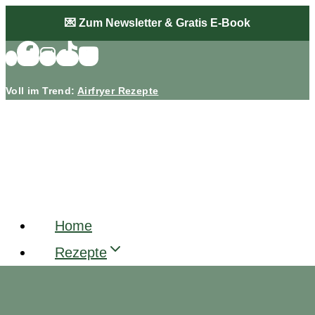
Zum
💌 Zum Newsletter & Gratis E-Book
Inhalt
springen
Voll im Trend:
Airfryer Rezepte
Home
Rezepte