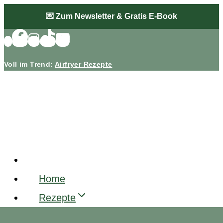
Zum
💌 Zum Newsletter & Gratis E-Book
Inhalt
springen
Voll im Trend:
Airfryer Rezepte
Home
Rezepte