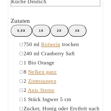
Küche
Deutsch
Zutaten
0,5X
1X
2X
3X
▢
750
ml
Rotwein
trocken
▢
240
ml
Cranberry Saft
▢
1
Bio
Orange
▢
8
Nelken ganz
▢
2
Zimtstangen
▢
2
Anis Sterne
▢
1
Stück
Ingwer
5 cm
▢
Zucker, Honig oder Erythrit nach