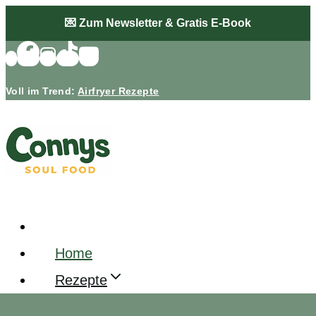
Zum
💌 Zum Newsletter & Gratis E-Book
Inhalt
springen
Voll im Trend:
Airfryer Rezepte
Home
Rezepte