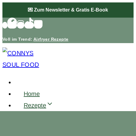
Zum
💌 Zum Newsletter & Gratis E-Book
Inhalt
springen
Voll im Trend:
Airfryer Rezepte
Home
Rezepte