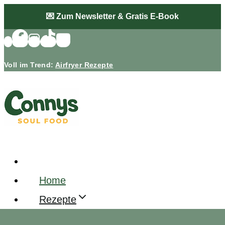
Zum
💌 Zum Newsletter & Gratis E-Book
Inhalt
springen
Voll im Trend:
Airfryer Rezepte
Home
Rezepte