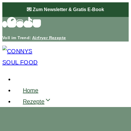
Zum
💌 Zum Newsletter & Gratis E-Book
Inhalt
springen
Voll im Trend:
Airfryer Rezepte
Home
Rezepte