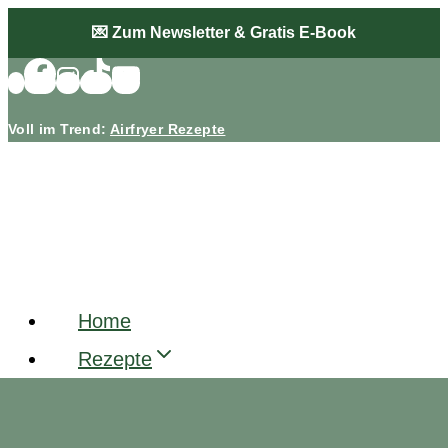
Zum
💌 Zum Newsletter & Gratis E-Book
Inhalt
springen
Voll im Trend:
Airfryer Rezepte
Home
Rezepte