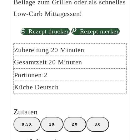
Beilage zum Grillen oder als schnelles
Low-Carb Mittagessen!
Rezept drucken
Rezept merken
Minuten
Zubereitung
20
Minuten
Minuten
Gesamtzeit
20
Minuten
Portionen
2
Küche
Deutsch
Zutaten
0,5X
1X
2X
3X