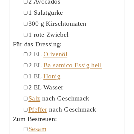
▢
2
Avocados
▢
1
Salatgurke
▢
300
g
Kirschtomaten
▢
1
rote
Zwiebel
Für das Dressing:
▢
2
EL
Olivenöl
▢
2
EL
Balsamico Essig hell
▢
1
EL
Honig
▢
2
EL
Wasser
▢
Salz
nach Geschmack
▢
Pfeffer
nach Geschmack
Zum Bestreuen:
▢
Sesam