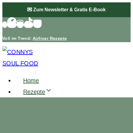
Zum
💌 Zum Newsletter & Gratis E-Book
Inhalt
springen
Voll im Trend:
Airfryer Rezepte
Home
Rezepte