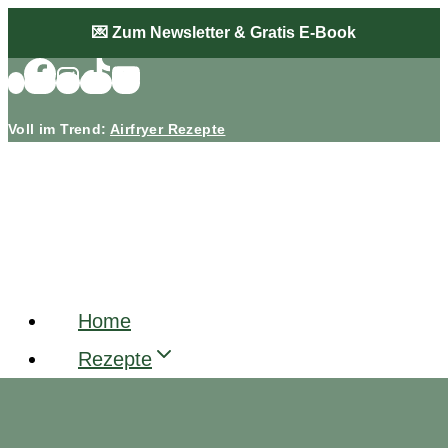
Zum
💌 Zum Newsletter & Gratis E-Book
Inhalt
springen
Voll im Trend:
Airfryer Rezepte
Home
Rezepte