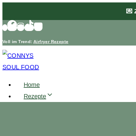
Zum
💌 
Inhalt
springen
Voll im Trend:
Airfryer Rezepte
Home
Rezepte