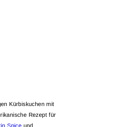
igen Kürbiskuchen mit
rikanische Rezept für
in Spice
und