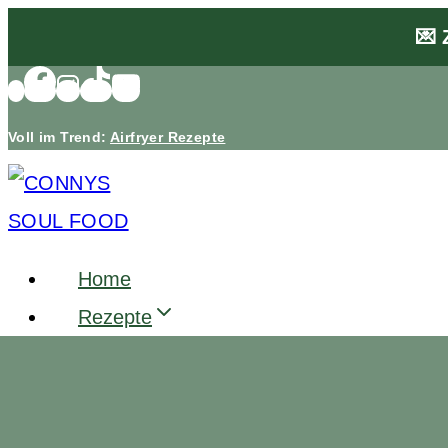
Zum
💌 
Inhalt
springen
Voll im Trend:
Airfryer Rezepte
Home
Rezepte