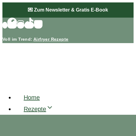
Zum
💌 Zum Newsletter & Gratis E-Book
Inhalt
springen
Voll im Trend:
Airfryer Rezepte
Home
Rezepte