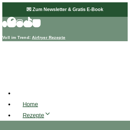
Zum
💌 Zum Newsletter & Gratis E-Book
Inhalt
springen
Voll im Trend:
Airfryer Rezepte
Home
Rezepte